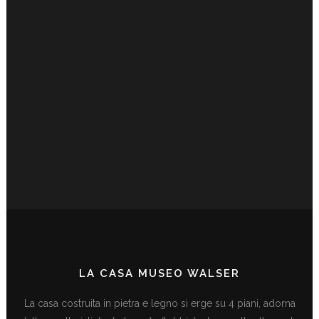
LA CASA MUSEO WALSER
La casa costruita in pietra e legno si erge su 4 piani, adorna